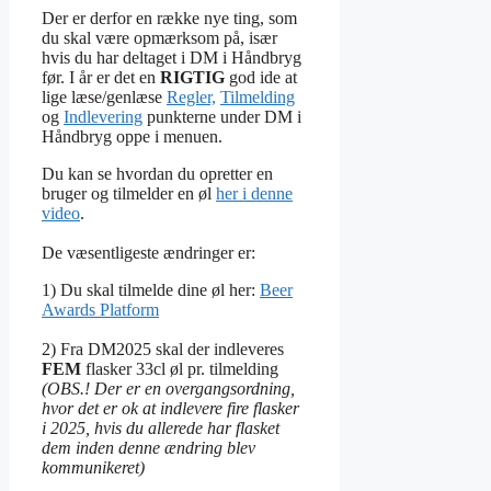
Der er derfor en række nye ting, som
du skal være opmærksom på, især
hvis du har deltaget i DM i Håndbryg
før. I år er det en
RIGTIG
god ide at
lige læse/genlæse
Regler,
Tilmelding
og
Indlevering
punkterne under DM i
Håndbryg oppe i menuen.
Du kan se hvordan du opretter en
bruger og tilmelder en øl
her i denne
video
.
De væsentligeste ændringer er:
1) Du skal tilmelde dine øl her:
Beer
Awards Platform
2) Fra DM2025 skal der indleveres
FEM
flasker 33cl øl pr. tilmelding
(OBS.! Der er en overgangsordning,
hvor det er ok at indlevere fire flasker
i 2025, hvis du allerede har flasket
dem inden denne ændring blev
kommunikeret)