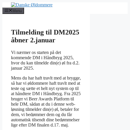
Hop
til
Menu
indhold
Tilmelding til DM2025
åbner 2.januar
Vi nærmer os starten på det
kommende DM i Håndbryg 2025,
hvor du kan tilmelde din(e) øl fra d.2.
januar 2025.
Mens du har haft travlt med at brygge,
så har vi øldommere haft travlt med at
teste og sætte et helt nyt system op til
at håndtere DM i Håndbryg. Fra 2025
bruger vi Beer Awards Platform til
hele DM, sådan at du i denne web-
løsning tilmelder din(e) øl, betaler for
dem, vi bedømmer dem og du får
automatisk tilsendt dine bedømmelser
lige efter DM finalen d.17. maj.