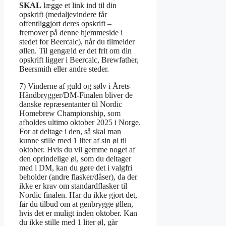
SKAL
lægge et link ind til din
opskrift (medaljevindere får
offentliggjort deres opskrift –
fremover på denne hjemmeside i
stedet for Beercalc), når du tilmelder
øllen. Til gengæld er det frit om din
opskrift ligger i Beercalc, Brewfather,
Beersmith eller andre steder.
7) Vinderne af guld og sølv i Årets
Håndbrygger/DM-Finalen bliver de
danske repræsentanter til Nordic
Homebrew Championship, som
afholdes ultimo oktober 2025 i Norge.
For at deltage i den, så skal man
kunne stille med 1 liter af sin øl til
oktober. Hvis du vil gemme noget af
den oprindelige øl, som du deltager
med i DM, kan du gøre det i valgfri
beholder (andre flasker/dåser), da der
ikke er krav om standardflasker til
Nordic finalen. Har du ikke gjort det,
får du tilbud om at genbrygge øllen,
hvis det er muligt inden oktober. Kan
du ikke stille med 1 liter øl, går