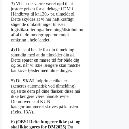
3) Vi har desværre været nød til at
justere prisen for at deltage i DM i
Håndbryg til kr.130,- pr. tilmeldt øl.
Dette skyldes at vi har haft kraftigt
stigende omkostninger til især
logistik/sortering/afhentning/distribution
af øl til dommergrupperne rundt
omkring i hele landet.
4) Du skal betale for din tilmelding
samtidig med at du tilmelder din øl.
Dette sparer en masse tid for både dig
og os, når vi ikke længere skal matche
bankoverførsler med tilmeldinger.
5) Du
SKAL
udprinte etiketter
(generes automatisk ved tilmelding)
og sætte dem på dine flasker, disse må
ikke længere være håndskrevne.
Derudover skal KUN
kategorinummeret skrives på kapslen
(f.eks. 13A).
6)
(OBS! Dette fungerer ikke p.t. og
skal ikke gøres for DM2025)
Du