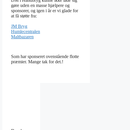
DM i Håndbryg kunne ikke lade sig
gøre uden en masse hjælpere og
sponsorer, og igen i år er vi glade for
at få støtte fra:
JM Bryg
Humlecentralen
Maltbazaren
Som har sponseret ovenstående flotte
præmier. Mange tak for det.!