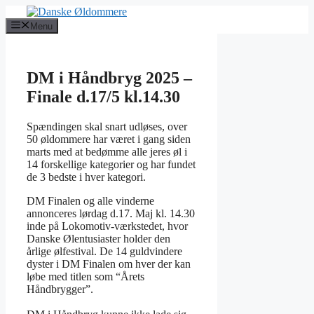
Hop
til
Menu
indhold
DM i Håndbryg 2025 –
Finale d.17/5 kl.14.30
Spændingen skal snart udløses, over
50 øldommere har været i gang siden
marts med at bedømme alle jeres øl i
14 forskellige kategorier og har fundet
de 3 bedste i hver kategori.
DM Finalen og alle vinderne
annonceres lørdag d.17. Maj kl. 14.30
inde på Lokomotiv-værkstedet, hvor
Danske Ølentusiaster holder den
årlige ølfestival. De 14 guldvindere
dyster i DM Finalen om hver der kan
løbe med titlen som “Årets
Håndbrygger”.