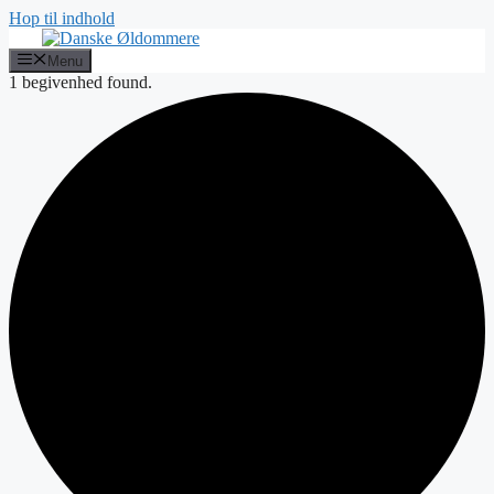
Hop til indhold
Menu
1 begivenhed found.