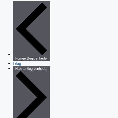
Forrige
Begivenheder
I dag
Næste
Begivenheder